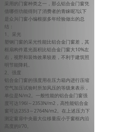
采用的门窗种类之一，那么铝合金门窗凭
借哪些功能得到了消费者的青睐呢?以下
是众兴门窗小编根据多年经验做出的总
结：
1、采光
塑钢门窗的采光性能比铝合金门窗差，其
框扇构件遮光面积比铝合金门窗大10%左
右，视野和装饰效果较差，不利于建筑照
明节能降耗。
2、强度
铝合金门窗的强度用在压力箱内进行压缩
空气加压试验时所加风压的等级来表示，
单位是N/m2。一般性能的铝合金门窗强
度可达196l～2353N/m2，高性能铝合金
窗可达2353～2764N/m2。在上述压力下
测定窗扉中央最大位移量应小于窗框内沿
高度的l/70。