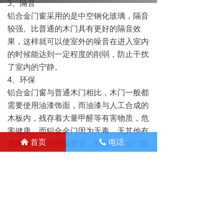
3、隔音
铝合金门窗采用的是中空钢化玻璃，隔音
较强。比普通的木门具有更好的隔音效
果，这样就可以使室外的噪音在进入室内
的时候能达到一定程度的削弱，防止干扰
了室内的宁静。
4、环保
铝合金门窗与普通木门相比，木门一般都
需要使用油漆饰面，而油漆与人工合成的
木板内，残存着大量甲醛等有害物质，危
害健康。而铝合金门因为无毒、无其他有
首页
电话
害物质而符合环保要求，所以铝合金门窗
낀
끅
是新一代环保产品。
上一篇：
无
ꄴ
下一篇：
无
ꄲ